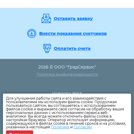
Оставить заявку
Внести показания счетчиков
Оплатить счета
2026 © ООО "ГрадСервис"
Политика конфиденциальности
Новости ЖКХ
Для улучшения работы сайта и его взаимодействия с
Новости компании
пользователями мы используем файлы cookie. Продолжая
пользоваться сайтом, вы соглашаетесь с использованием
Как оплатить
файлов cookie и выражаете своё согласие на обработку ваших
персональных данных с использованием сервиса веб-
Дома
аналитики. Вы всегда можете отключить файлы cookie в
настройках браузера. Оператор использует информацию,
Раскрытие информации
содержащуюся в файлах cookie в течение сроков и на условиях,
указанных в настоящей
Политике
и
Согласии
Вопросы