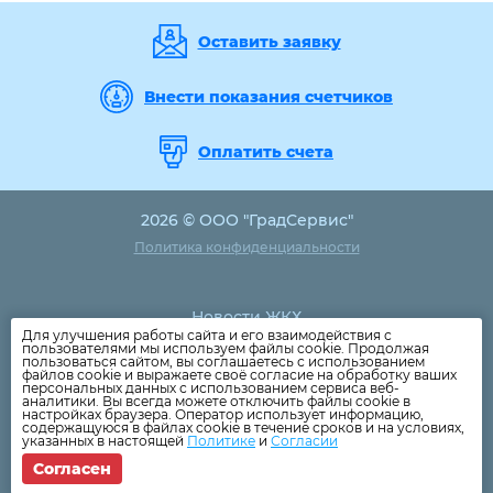
Оставить заявку
Внести показания счетчиков
Оплатить счета
2026 © ООО "ГрадСервис"
Политика конфиденциальности
Новости ЖКХ
Для улучшения работы сайта и его взаимодействия с
Новости компании
пользователями мы используем файлы cookie. Продолжая
пользоваться сайтом, вы соглашаетесь с использованием
Как оплатить
файлов cookie и выражаете своё согласие на обработку ваших
персональных данных с использованием сервиса веб-
Дома
аналитики. Вы всегда можете отключить файлы cookie в
настройках браузера. Оператор использует информацию,
Раскрытие информации
содержащуюся в файлах cookie в течение сроков и на условиях,
указанных в настоящей
Политике
и
Согласии
Вопросы
Согласен